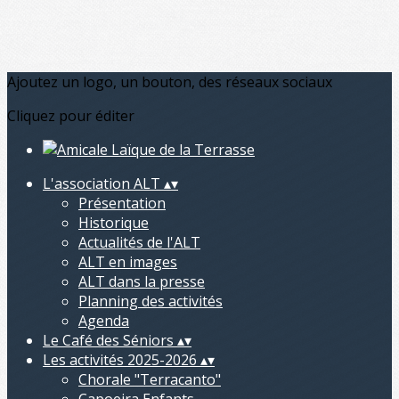
Ajoutez un logo, un bouton, des réseaux sociaux
Cliquez pour éditer
L'association ALT
▴
▾
Présentation
Historique
Actualités de l'ALT
ALT en images
ALT dans la presse
Planning des activités
Agenda
Le Café des Séniors
▴
▾
Les activités 2025-2026
▴
▾
Chorale "Terracanto"