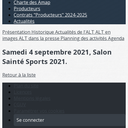
Charte des Amap
Producteurs
Contrats "Producteurs" 2024-2025
Actualités
Présentation
Historique
Actualités de l'ALT
ALT en
images
ALT dans la presse
Planning des activités
Agenda
Samedi 4 septembre 2021, Salon
Sainté Sports 2021.
Retour à la liste
Plan du site
Licences
Mentions légales
CGUV
Paramétrer vos cookies
Se connecter