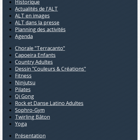
Historique
Actualités de l'ALT
ALT en images
ALT dans la presse
Planning des activités
Agenda
Chorale "Terracanto"
Capoeira Enfants
Country Adultes
Dessin "Couleurs & Créations"
Fitness
Ninjutsu
Pilates
Qi Gong
Rock et Danse Latino Adultes
Sophro-Gym
Twirling Bâton
Yoga
Présentation