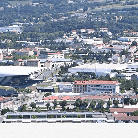
Menu
<
>
Présentation
Historique
Actualités de l'ALT
ALT en images
ALT dans la presse
Planning des activités
Agenda
?>
Images de la page d'accueil
Cliquez pour éditer