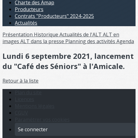
Charte des Amap
Producteurs
Contrats "Producteurs" 2024-2025
Actualités
Présentation
Historique
Actualités de l'ALT
ALT en
images
ALT dans la presse
Planning des activités
Agenda
Lundi 6 septembre 2021, lancement
du "Café des Séniors" à l'Amicale.
Retour à la liste
Plan du site
Licences
Mentions légales
CGUV
Paramétrer vos cookies
Se connecter