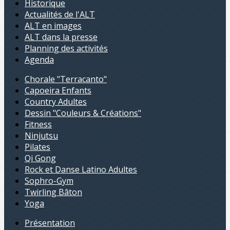
Historique
Actualités de l'ALT
ALT en images
ALT dans la presse
Planning des activités
Agenda
Chorale "Terracanto"
Capoeira Enfants
Country Adultes
Dessin "Couleurs & Créations"
Fitness
Ninjutsu
Pilates
Qi Gong
Rock et Danse Latino Adultes
Sophro-Gym
Twirling Bâton
Yoga
Présentation