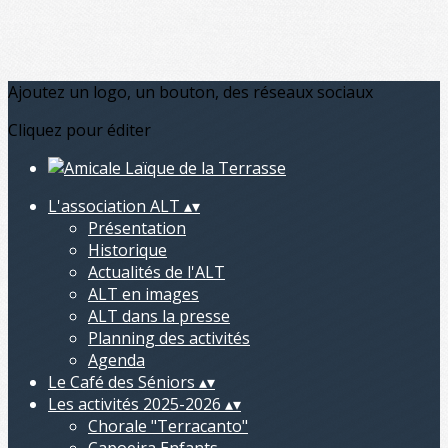
Ajoutez un logo, un bouton, des réseaux sociaux
Cliquez pour éditer
L'association ALT
▴
▾
Présentation
Historique
Actualités de l'ALT
ALT en images
ALT dans la presse
Planning des activités
Agenda
Le Café des Séniors
▴
▾
Les activités 2025-2026
▴
▾
Chorale "Terracanto"