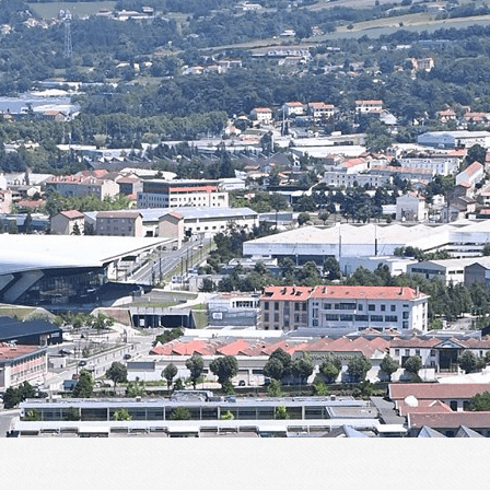
Menu
<
>
Présentation
Historique
Actualités de l'ALT
ALT en images
ALT dans la presse
Planning des activités
Agenda
?>
Images de la page d'accueil
Cliquez pour éditer