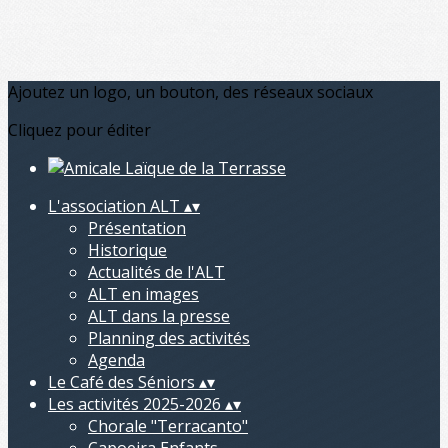
Ajoutez un logo, un bouton, des réseaux sociaux
Cliquez pour éditer
L'association ALT
▴
▾
Présentation
Historique
Actualités de l'ALT
ALT en images
ALT dans la presse
Planning des activités
Agenda
Le Café des Séniors
▴
▾
Les activités 2025-2026
▴
▾
Chorale "Terracanto"