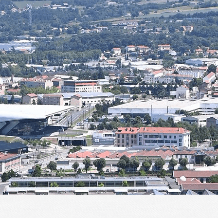
Menu
<
>
Présentation
Historique
Actualités de l'ALT
ALT en images
ALT dans la presse
Planning des activités
Agenda
?>
Images de la page d'accueil
Cliquez pour éditer