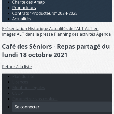
Charte des Amap
Producteurs
Contrats "Producteurs" 2024-2025
Actualités
Présentation
Historique
Actualités de l'ALT
ALT en
images
ALT dans la presse
Planning des activités
Agenda
Café des Séniors - Repas partagé du
lundi 18 octobre 2021
Retour à la liste
Plan du site
Licences
Mentions légales
CGUV
Paramétrer vos cookies
Se connecter