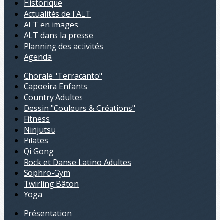
Historique
Actualités de l'ALT
ALT en images
ALT dans la presse
Planning des activités
Agenda
Chorale "Terracanto"
Capoeira Enfants
Country Adultes
Dessin "Couleurs & Créations"
Fitness
Ninjutsu
Pilates
Qi Gong
Rock et Danse Latino Adultes
Sophro-Gym
Twirling Bâton
Yoga
Présentation