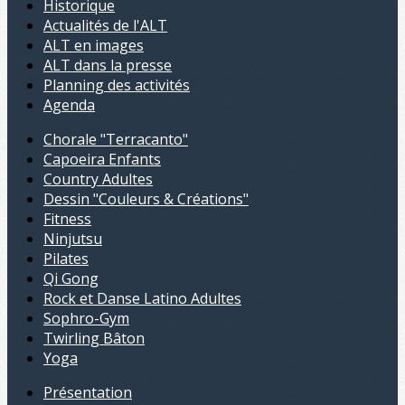
Historique
Actualités de l'ALT
ALT en images
ALT dans la presse
Planning des activités
Agenda
Chorale "Terracanto"
Capoeira Enfants
Country Adultes
Dessin "Couleurs & Créations"
Fitness
Ninjutsu
Pilates
Qi Gong
Rock et Danse Latino Adultes
Sophro-Gym
Twirling Bâton
Yoga
Présentation