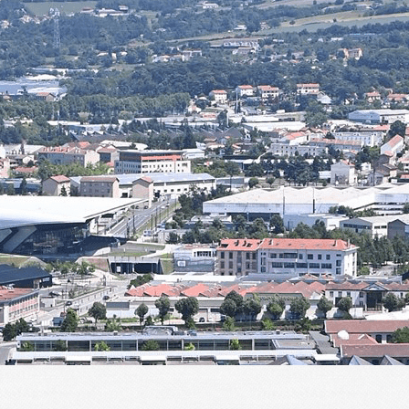
Menu
<
>
Présentation
Historique
Actualités de l'ALT
ALT en images
ALT dans la presse
Planning des activités
Agenda
?>
Images de la page d'accueil
Cliquez pour éditer