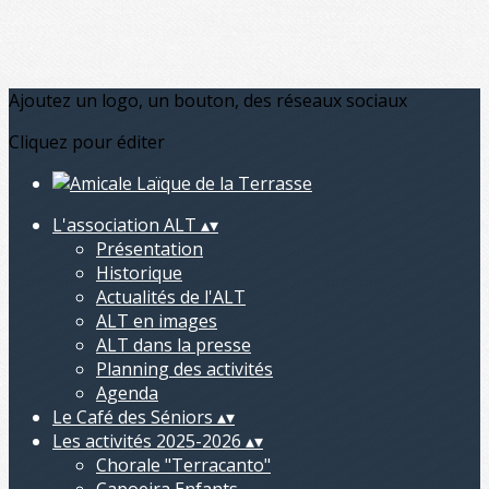
Ajoutez un logo, un bouton, des réseaux sociaux
Cliquez pour éditer
L'association ALT
▴
▾
Présentation
Historique
Actualités de l'ALT
ALT en images
ALT dans la presse
Planning des activités
Agenda
Le Café des Séniors
▴
▾
Les activités 2025-2026
▴
▾
Chorale "Terracanto"