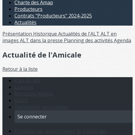
Charte des Amap
Producteurs
Contrats "Producteurs" 2024-2025
Actualités
Présentation
Historique
Actualités de l'ALT
ALT en
images
ALT dans la presse
Planning des activités
Agenda
Actualité de l'Amicale
Retour à la liste
Plan du site
Licences
Mentions légales
CGUV
Paramétrer vos cookies
Se connecter
Propulsé par AssoConnect, le logiciel des