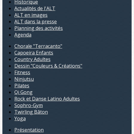
Historique
Actualités de l'ALT
ALT en images
ALT dans la presse
Planning des activités
Agenda
Chorale "Terracanto"
Capoeira Enfants
Country Adultes
Dessin "Couleurs & Créations"
Fitness
Ninjutsu
Pilates
Qi Gong
Rock et Danse Latino Adultes
Sophro-Gym
Twirling Bâton
Yoga
Présentation