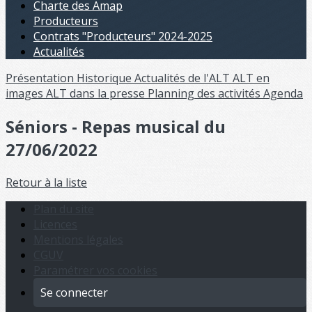
Charte des Amap
Producteurs
Contrats "Producteurs" 2024-2025
Actualités
Présentation
Historique
Actualités de l'ALT
ALT en
images
ALT dans la presse
Planning des activités
Agenda
Séniors - Repas musical du
27/06/2022
Retour à la liste
Plan du site
Licences
Mentions légales
CGUV
Paramétrer vos cookies
Se connecter