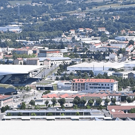
Menu
<
>
Présentation
Historique
Actualités de l'ALT
ALT en images
ALT dans la presse
Planning des activités
Agenda
?>
Images de la page d'accueil
Cliquez pour éditer