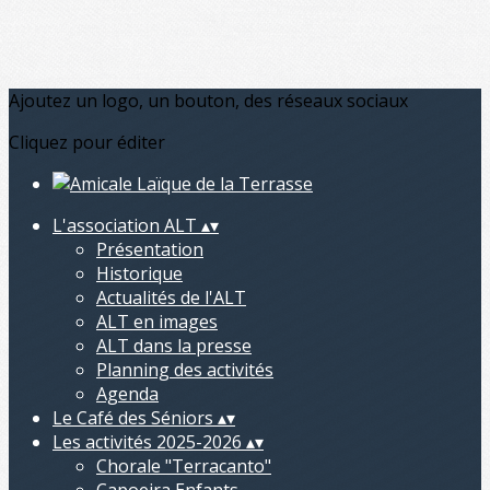
Ajoutez un logo, un bouton, des réseaux sociaux
Cliquez pour éditer
L'association ALT
▴
▾
Présentation
Historique
Actualités de l'ALT
ALT en images
ALT dans la presse
Planning des activités
Agenda
Le Café des Séniors
▴
▾
Les activités 2025-2026
▴
▾
Chorale "Terracanto"