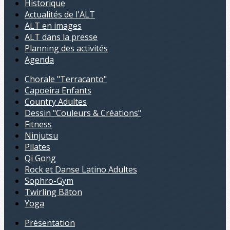
Historique
Actualités de l'ALT
ALT en images
ALT dans la presse
Planning des activités
Agenda
Chorale "Terracanto"
Capoeira Enfants
Country Adultes
Dessin "Couleurs & Créations"
Fitness
Ninjutsu
Pilates
Qi Gong
Rock et Danse Latino Adultes
Sophro-Gym
Twirling Bâton
Yoga
Présentation