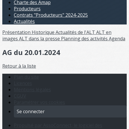
Charte des Amap
Producteurs
Contrats "Producteurs" 2024-2025
Actualités
Présentation
Historique
Actualités de l'ALT
ALT en
images
ALT dans la presse
Planning des activités
Agenda
AG du 20.01.2024
Retour à la liste
Plan du site
Licences
Mentions légales
CGUV
Paramétrer vos cookies
Se connecter
Propulsé par AssoConnect, le logiciel des