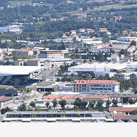
Menu
<
>
Présentation
Historique
Actualités de l'ALT
ALT en images
ALT dans la presse
Planning des activités
Agenda
?>
Images de la page d'accueil
Cliquez pour éditer