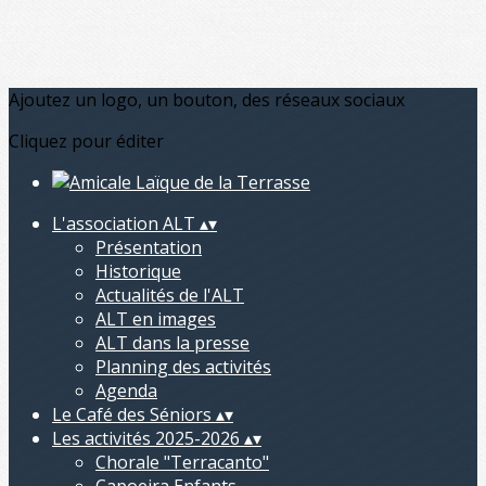
Ajoutez un logo, un bouton, des réseaux sociaux
Cliquez pour éditer
L'association ALT
▴
▾
Présentation
Historique
Actualités de l'ALT
ALT en images
ALT dans la presse
Planning des activités
Agenda
Le Café des Séniors
▴
▾
Les activités 2025-2026
▴
▾
Chorale "Terracanto"