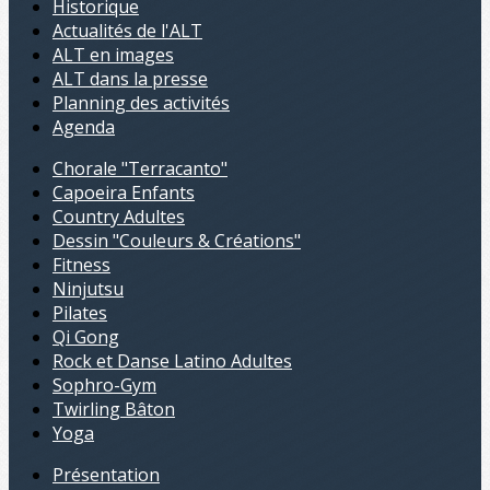
Historique
Actualités de l'ALT
ALT en images
ALT dans la presse
Planning des activités
Agenda
Chorale "Terracanto"
Capoeira Enfants
Country Adultes
Dessin "Couleurs & Créations"
Fitness
Ninjutsu
Pilates
Qi Gong
Rock et Danse Latino Adultes
Sophro-Gym
Twirling Bâton
Yoga
Présentation